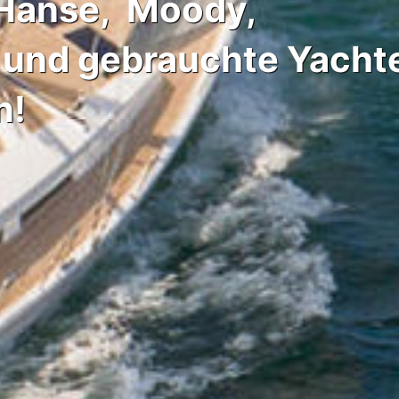
r Hanse, Moody,
 und gebrauchte Yacht
n!