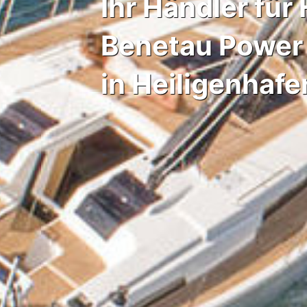
Ihr Händler fü
Benetau Power
in Heiligenhafe