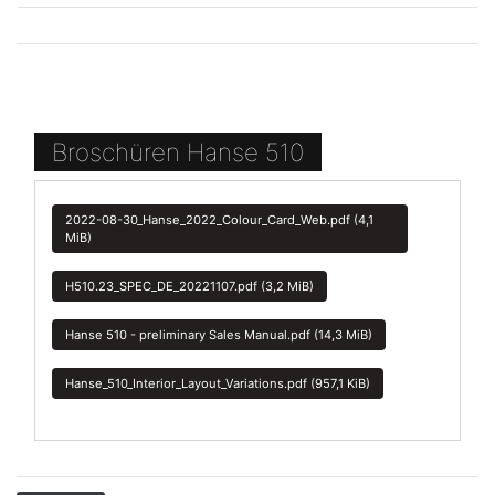
Broschüren Hanse 510
2022-08-30_Hanse_2022_Colour_Card_Web.pdf
(4,1
MiB)
H510.23_SPEC_DE_20221107.pdf
(3,2 MiB)
Hanse 510 - preliminary Sales Manual.pdf
(14,3 MiB)
Hanse_510_Interior_Layout_Variations.pdf
(957,1 KiB)