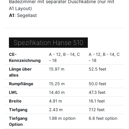
Badezimmer mit separater Duschkabine (nur mit
A1 Layout)
A1
: Segellast
Spezifikation Hanse 510
CE-
A - 12, B - 14, C
A - 12, B - 14, C
Kennzeichnung
- 18
- 18
Länge über
15.97 m
52.5 feet
alles
Rumpflänge
15.25 m
50.0 feet
LWL
14.40 m
47.3 feet
Breite
4.91 m
16.1 feet
Tiefgang
2.43 m
7.12 feet
Tiefgang
1.98 m option
6.6 feet option
Option