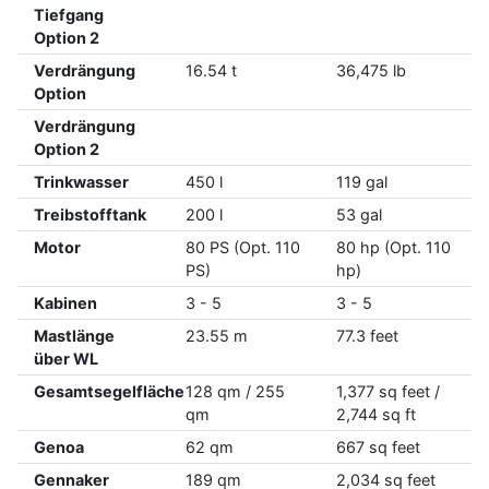
Tiefgang
Option 2
Verdrängung
16.54 t
36,475 lb
Option
Verdrängung
Option 2
Trinkwasser
450 l
119 gal
Treibstofftank
200 l
53 gal
Motor
80 PS (Opt. 110
80 hp (Opt. 110
PS)
hp)
Kabinen
3 - 5
3 - 5
Mastlänge
23.55 m
77.3 feet
über WL
Gesamtsegelfläche
128 qm / 255
1,377 sq feet /
qm
2,744 sq ft
Genoa
62 qm
667 sq feet
Gennaker
189 qm
2,034 sq feet