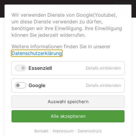
Nordlicht Yachting
Wir verwenden Dienste von Google(Youtube),
um diese Dienste verwenden zu dürfen,
benötigen wir Ihre Einwilligung. Ihre Einwilligung
können Sie jederzeit widerrufen.
Hanse 510
Weitere Informationen finden Sie in unserer
Datenschutzerklärung
.
Essenziell
für
Details einblenden
Previous
Next
Essenzie
Google
für
Details einblenden
Google
Auswahl speichern
Alle akzeptieren
Kontakt
Impressum
Datenschutz
Previous
Next