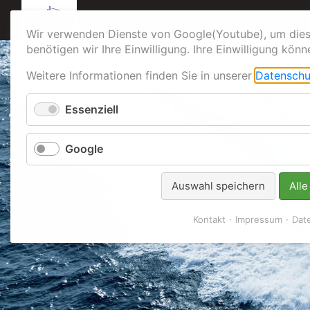
Navigation über
Nordlicht Yachting
Home
Hanse
Wir verwenden Dienste von Google(Youtube), um dies
benötigen wir Ihre Einwilligung. Ihre Einwilligung könn
Weitere Informationen finden Sie in unserer
Datenschu
Essenziell
Google
Auswahl speichern
Alle
Kontakt
Impressum
Dat